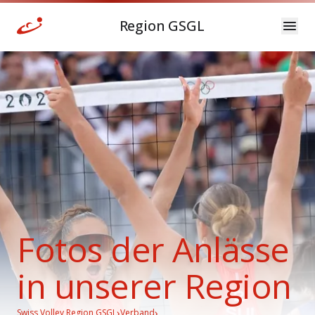
Region GSGL
Fotos der Anlässe
in unserer Region
›
›
Swiss Volley Region GSGL
Verband